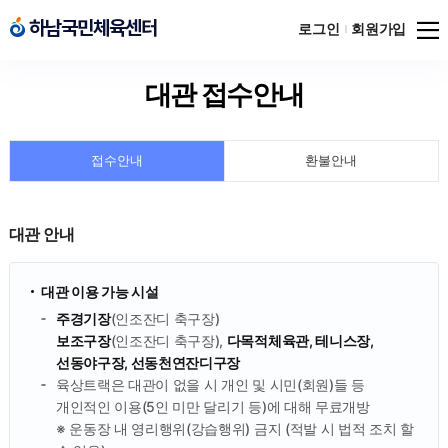
메뉴
하남국민체육센터
하남국민체육센터
로그인
회원가입
열기
대관 접수안내
접수안내
환불안내
대관 안내
대관 이용 가능 시설
주경기장
(인조잔디 축구장)
보조구장
(인조잔디 축구장),
다목적체육관, 테니스장,
선동야구장, 선동천연잔디구장
육상트랙은 대관이 없을 시 개인 및 시민(회원)들 등
개인적인 이용(5인 미만 달리기 등)에 대해 무료개방
※ 운동장 내 영리행위(강습행위) 금지 (적발 시 법적 조치 할