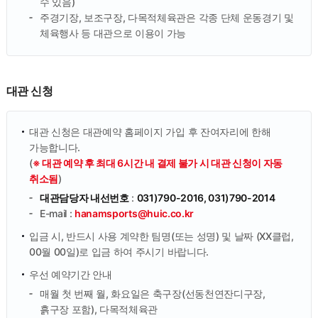
수 있음)
주경기장, 보조구장, 다목적체육관은 각종 단체 운동경기 및
체육행사 등 대관으로 이용이 가능
대관 신청
대관 신청은 대관예약 홈페이지 가입 후 잔여자리에 한해
가능합니다.
(
※ 대관 예약 후 최대 6시간 내 결제 불가 시 대관 신청이 자동
취소됨
)
대관담당자 내선번호
:
031)790-2016, 031)790-2014
E-mail :
hanamsports@huic.co.kr
입금 시, 반드시 사용 계약한 팀명(또는 성명) 및 날짜 (XX클럽,
00월 00일)로 입금 하여 주시기 바랍니다.
우선 예약기간 안내
매월 첫 번째 월, 화요일은 축구장(선동천연잔디구장,
흙구장 포함), 다목적체육관