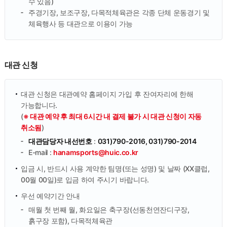
수 있음)
주경기장, 보조구장, 다목적체육관은 각종 단체 운동경기 및
체육행사 등 대관으로 이용이 가능
대관 신청
대관 신청은 대관예약 홈페이지 가입 후 잔여자리에 한해
가능합니다.
(
※ 대관 예약 후 최대 6시간 내 결제 불가 시 대관 신청이 자동
취소됨
)
대관담당자 내선번호
:
031)790-2016, 031)790-2014
E-mail :
hanamsports@huic.co.kr
입금 시, 반드시 사용 계약한 팀명(또는 성명) 및 날짜 (XX클럽,
00월 00일)로 입금 하여 주시기 바랍니다.
우선 예약기간 안내
매월 첫 번째 월, 화요일은 축구장(선동천연잔디구장,
흙구장 포함), 다목적체육관