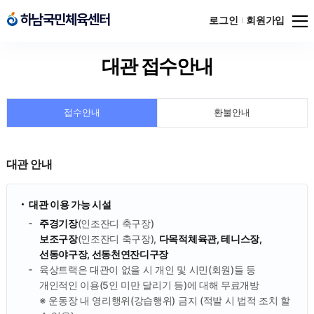
메뉴
하남국민체육센터
하남국민체육센터
로그인
회원가입
열기
대관 접수안내
접수안내
환불안내
대관 안내
대관 이용 가능 시설
주경기장
(인조잔디 축구장)
보조구장
(인조잔디 축구장),
다목적체육관, 테니스장,
선동야구장, 선동천연잔디구장
육상트랙은 대관이 없을 시 개인 및 시민(회원)들 등
개인적인 이용(5인 미만 달리기 등)에 대해 무료개방
※ 운동장 내 영리행위(강습행위) 금지 (적발 시 법적 조치 할