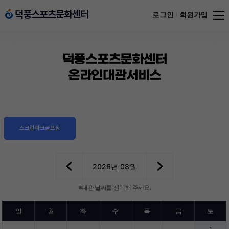
메뉴
덕풍스포츠문화센터
덕풍스포츠문화센터
로그인
회원가입
열기
덕풍스포츠문화센터
온라인대관서비스
스크린파크골프장
2026년 08월
※대관 날짜를 선택해 주세요.
일
월
화
수
목
금
토
1