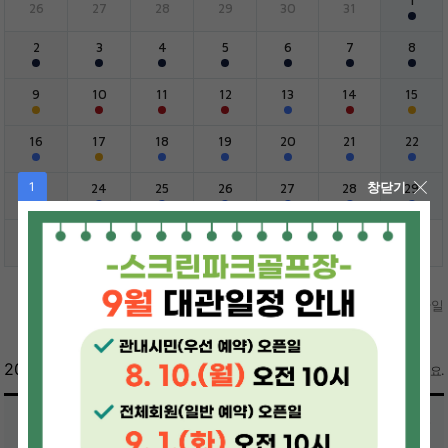
26
27
28
29
30
31
2
3
4
5
6
7
8
9
10
11
12
13
14
15
16
17
18
19
20
21
22
1
창닫기
23
24
25
26
27
28
29
30
31
1
2
3
4
5
대관확인
대관마감
대관가능
휴관일
2026년 08월 09일
※대관 시간을 선택해주세요.
1번타석(오른손용)
2번타석(오른손용)